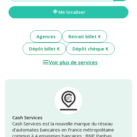
une
adresse
Me localiser
Agences
Retrait billet €
Dépôt billet €
Dépôt chèque €
Voir plus de services
Cash Services
Cash Services est la nouvelle marque du réseau
d’automates bancaires en France métropolitaine
commun à 4 enseignes bancaires : BNP Paribas,