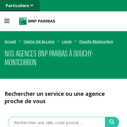
Particuliers
Banque privée
Professionnels
Entreprises
Accueil
Centre-Val de Loire
Loiret
Douchy-Montcorbon
NOS AGENCES BNP PARIBAS À DOUCHY-
MONTCORBON
Rechercher un service ou une agence
proche de vous
Veuillez
renseigner