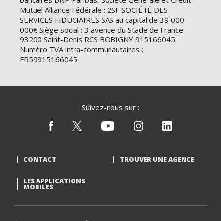
bancaires BNP Paribas, Société Générale et Crédit
Mutuel Alliance Fédérale : 2SF SOCIÉTÉ DES
SERVICES FIDUCIAIRES SAS au capital de 39 000
000€ Siège social : 3 avenue du Stade de France
93200 Saint-Denis RCS BOBIGNY 915166045.
Numéro TVA intra-communautaires :
FR59915166045
Suivez-nous sur :
CONTACT
TROUVER UNE AGENCE
LES APPLICATIONS
MOBILES