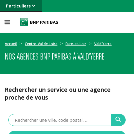
Particuliers
Banque privée
Professionnels
Entreprises
Accueil
Centre-Val de Loire
Eure-et-Loir
Vald'Yerre
NOS AGENCES BNP PARIBAS À VALD'YERRE
Rechercher un service ou une agence
proche de vous
Veuillez
renseigner
une
adresse