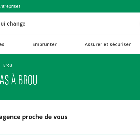
Entreprises
ui change
es
Emprunter
Assurer et sécuriser
Brou
AS À BROU
 agence proche de vous