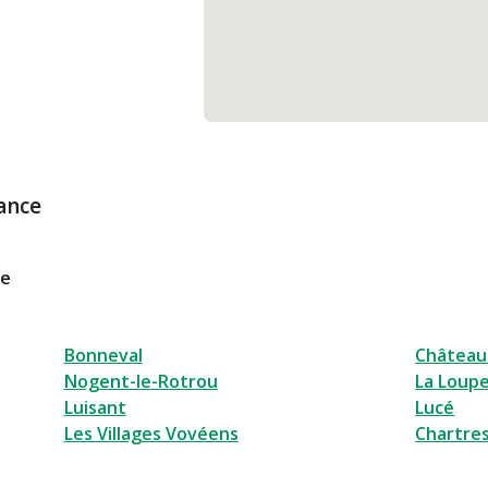
ance
le
Bonneval
Châtea
Nogent-le-Rotrou
La Loup
Luisant
Lucé
Les Villages Vovéens
Chartre