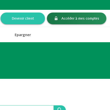
Devenir client
Accéder à mes comptes
Epargner