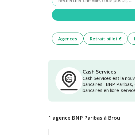
renseigner
une
adresse
Agences
Retrait billet €
Cash Services
Cash Services est la no
bancaires : BNP Paribas,
bancaires en libre-servic
1 agence BNP Paribas à Brou