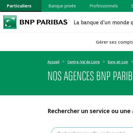
Particuliers
Banque privée
Professionnels
La banque d'un monde q
Gérer ses compt
Accueil
Centre-Val de Loire
Eure-et-Loir
NOS AGENCES BNP PARIB
Rechercher un service ou une
Veuillez