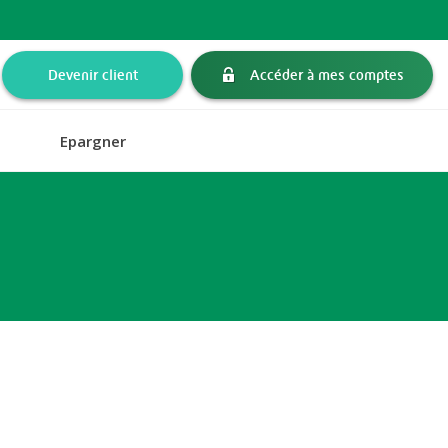
Devenir client
Accéder à mes comptes
Epargner