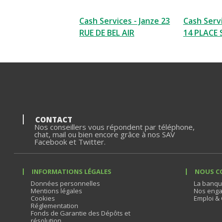
Cash Services - Janze 23
Cash Serv
RUE DE BEL AIR
14 PLACE
CONTACT
Nos conseillers vous répondent par téléphone,
chat, mail ou bien encore grâce à nos SAV
Facebook et Twitter.
INFORMATIONS LÉGALES
NOUS C
Données personnelles
La banqu
Mentions légales
Nos enga
Cookies
Emploi & 
Réglementation
Fonds de Garantie des Dépôts et
résolution