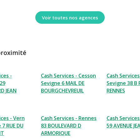
Voir toutes nos agences
proximité
ces -
Cash Services - Cesson
Cash Services
29
Sevigne 6 MAIL DE
Sevigne 38 B 
D JEAN
BOURGCHEVREUIL
RENNES
ices - Vern
Cash Services - Rennes
Cash Services
e 7 RUE DU
83 BOULEVARD D
59 AVENUE JE
NT
ARMORIQUE