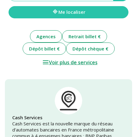
une
adresse
Me localiser
Agences
Retrait billet €
Dépôt billet €
Dépôt chèque €
Voir plus de services
Cash Services
Cash Services est la nouvelle marque du réseau
d’automates bancaires en France métropolitaine
commun à 4 enseignes bancaires : BNP Paribas,