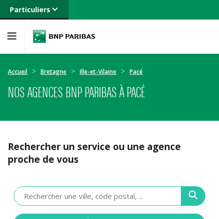
Particuliers
Banque privée
Professionnels
Entreprises
Accueil
Bretagne
Ille-et-Vilaine
Pacé
NOS AGENCES BNP PARIBAS À PACÉ
Rechercher un service ou une agence
proche de vous
Veuillez
renseigner
une
adresse