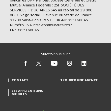
bancaires BNP Paribas, Société Générale et Crédit
Mutuel Alliance Fédérale : 2SF SOCIÉTÉ DES
SERVICES FIDUCIAIRES SAS au capital de 39 000
000€ Siège social : 3 avenue du Stade de France
93200 Saint-Denis RCS BOBIGNY 915166045.
Numéro TVA intra-communautaires :
FR59915166045
Suivez-nous sur :
CONTACT
TROUVER UNE AGENCE
LES APPLICATIONS
MOBILES