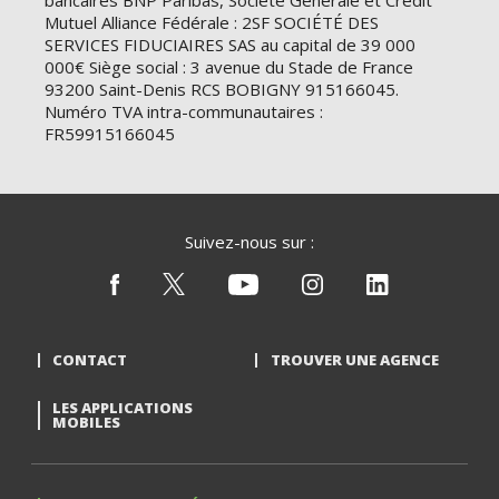
bancaires BNP Paribas, Société Générale et Crédit
Mutuel Alliance Fédérale : 2SF SOCIÉTÉ DES
SERVICES FIDUCIAIRES SAS au capital de 39 000
000€ Siège social : 3 avenue du Stade de France
93200 Saint-Denis RCS BOBIGNY 915166045.
Numéro TVA intra-communautaires :
FR59915166045
Suivez-nous sur :
CONTACT
TROUVER UNE AGENCE
LES APPLICATIONS
MOBILES