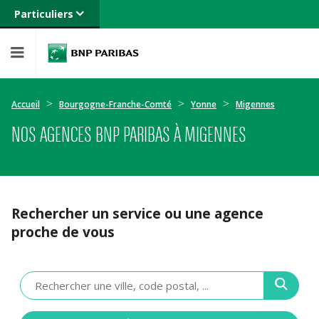
Particuliers
Banque privée
Professionnels
Entreprises
Accueil
Bourgogne-Franche-Comté
Yonne
Migennes
NOS AGENCES BNP PARIBAS À MIGENNES
Rechercher un service ou une agence
proche de vous
Veuillez
renseigner
une
adresse