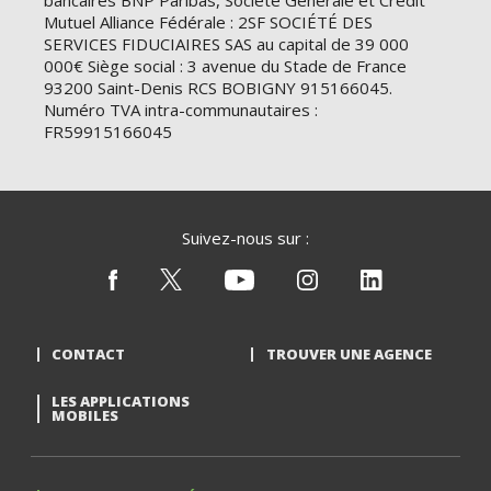
bancaires BNP Paribas, Société Générale et Crédit
Mutuel Alliance Fédérale : 2SF SOCIÉTÉ DES
SERVICES FIDUCIAIRES SAS au capital de 39 000
000€ Siège social : 3 avenue du Stade de France
93200 Saint-Denis RCS BOBIGNY 915166045.
Numéro TVA intra-communautaires :
FR59915166045
Suivez-nous sur :
CONTACT
TROUVER UNE AGENCE
LES APPLICATIONS
MOBILES