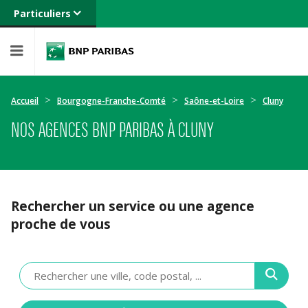
Particuliers
Banque privée
Professionnels
Entreprises
Accueil
Bourgogne-Franche-Comté
Saône-et-Loire
Cluny
NOS AGENCES BNP PARIBAS À CLUNY
Rechercher un service ou une agence
proche de vous
Veuillez
renseigner
une
adresse