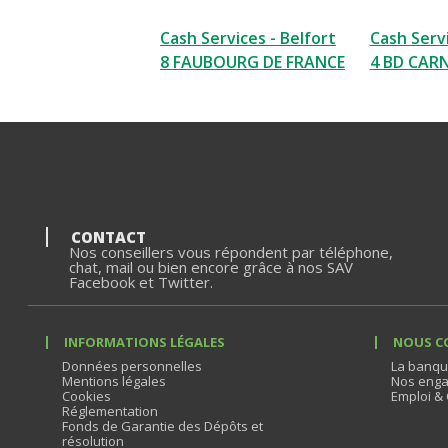
Cash Services - Belfort
Cash Servi
8 FAUBOURG DE FRANCE
4 BD CAR
CONTACT
Nos conseillers vous répondent par téléphone,
chat, mail ou bien encore grâce à nos SAV
Facebook et Twitter.
INFORMATIONS LÉGALES
NOUS C
Données personnelles
La banqu
Mentions légales
Nos enga
Cookies
Emploi & 
Réglementation
Fonds de Garantie des Dépôts et
résolution