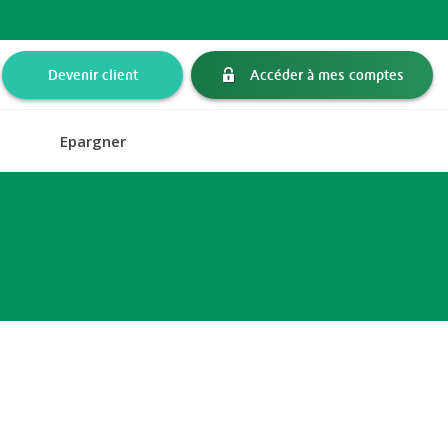
Devenir client
Accéder à mes comptes
Epargner