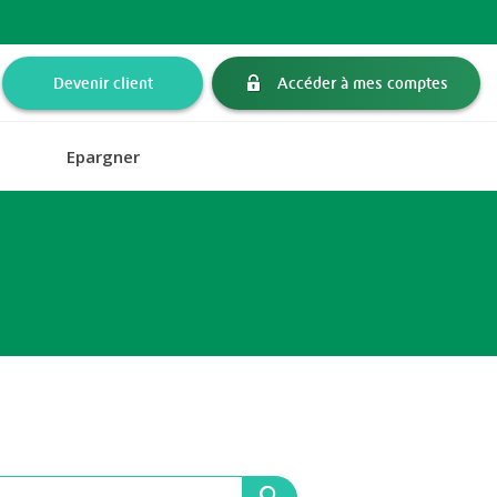
Devenir client
Accéder à mes comptes
Epargner