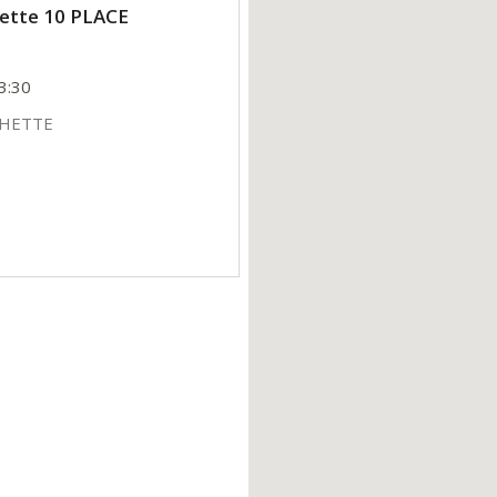
hette 10 PLACE
3:30
CHETTE