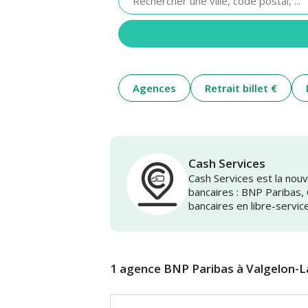
renseigner
une
adresse
Agences
Retrait billet €
Cash Services
Cash Services est la no
bancaires : BNP Paribas,
bancaires en libre-servic
1 agence BNP Paribas à Valgelon-