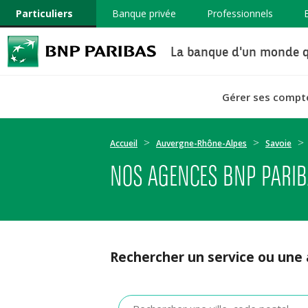
Particuliers
Banque privée
Professionnels
La banque d'un monde q
Gérer ses compt
Accueil
Auvergne-Rhône-Alpes
Savoie
NOS AGENCES BNP PARIB
Rechercher un service ou une
Veuillez