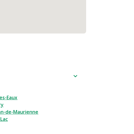
les-Eaux
ry
ean-de-Maurienne
-Lac