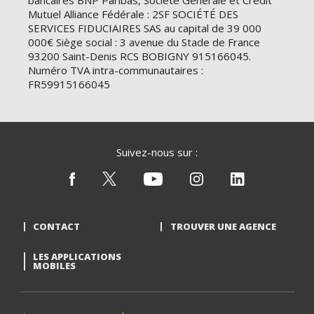
bancaires BNP Paribas, Société Générale et Crédit
Mutuel Alliance Fédérale : 2SF SOCIÉTÉ DES
SERVICES FIDUCIAIRES SAS au capital de 39 000
000€ Siège social : 3 avenue du Stade de France
93200 Saint-Denis RCS BOBIGNY 915166045.
Numéro TVA intra-communautaires :
FR59915166045
Suivez-nous sur :
CONTACT
TROUVER UNE AGENCE
LES APPLICATIONS
MOBILES