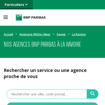
Particuliers
Banque privée
Professionnels
Entreprises
Accueil
Auvergne-Rhône-Alpes
Savoie
La Ravoire
NOS AGENCES BNP PARIBAS À LA RAVOIRE
Rechercher un service ou une agence
proche de vous
Veuillez
renseigner
une
adresse