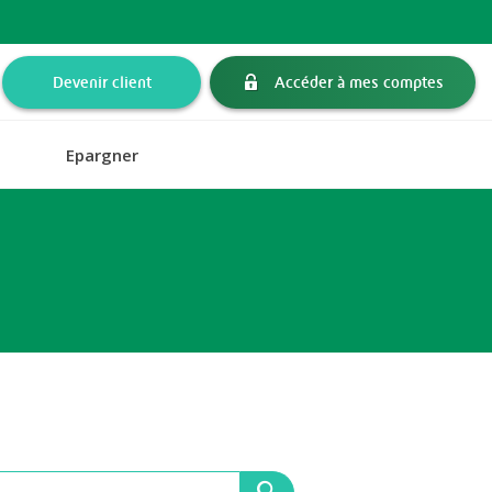
Devenir client
Accéder à mes comptes
Epargner