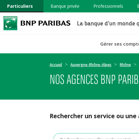
Particuliers
Banque privée
Professionnels
La banque d'un monde q
Gérer ses compt
Accueil
Auvergne-Rhône-Alpes
Rhône
NOS AGENCES BNP PARIB
Rechercher un service ou une
Veuillez