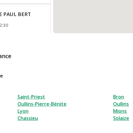
RUE PAUL BERT
2:30
ance
le
Saint-Priest
Bron
Oullins-Pierre-Bénite
Oullins
Lyon
Mions
Chassieu
Solaize