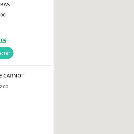
IBAS
:00
 09
acter
RUE CARNOT
2:00