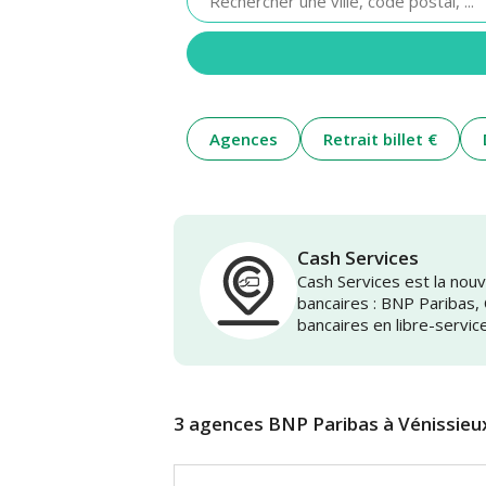
renseigner
une
adresse
Agences
Retrait billet €
Cash Services
Cash Services est la no
bancaires : BNP Paribas,
bancaires en libre-servic
3 agences BNP Paribas à Vénissieu