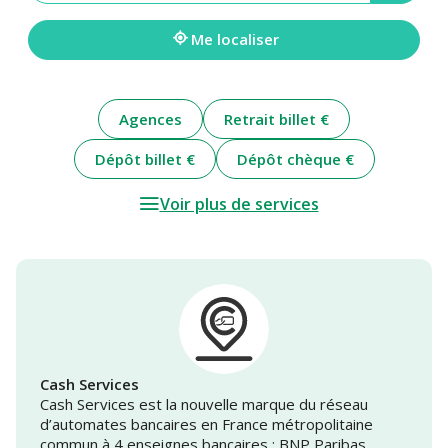
une
adresse
Me localiser
Agences
Retrait billet €
Dépôt billet €
Dépôt chèque €
Voir plus de services
Cash Services
Cash Services est la nouvelle marque du réseau
d’automates bancaires en France métropolitaine
commun à 4 enseignes bancaires : BNP Paribas,