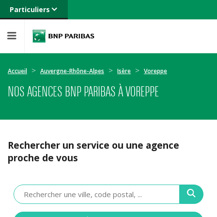
Particuliers
Banque privée
Professionnels
Entreprises
Accueil
Auvergne-Rhône-Alpes
Isère
Voreppe
NOS AGENCES BNP PARIBAS À VOREPPE
Rechercher un service ou une agence
proche de vous
Veuillez
renseigner
une
adresse