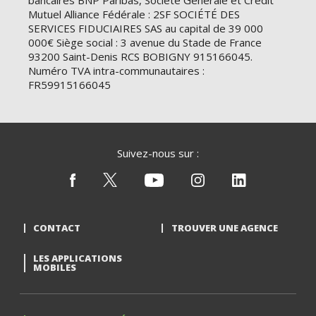
bancaires BNP Paribas, Société Générale et Crédit
Mutuel Alliance Fédérale : 2SF SOCIÉTÉ DES
SERVICES FIDUCIAIRES SAS au capital de 39 000
000€ Siège social : 3 avenue du Stade de France
93200 Saint-Denis RCS BOBIGNY 915166045.
Numéro TVA intra-communautaires :
FR59915166045
Suivez-nous sur :
CONTACT
TROUVER UNE AGENCE
LES APPLICATIONS
MOBILES