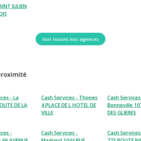
INT JULIEN
OIS
Voir toutes nos agences
proximité
ces - La
Cash Services - Thones
Cash Services
ROUTE DE LA
4 PLACE DE L HOTEL DE
Bonneville 1
VILLE
DES GLIERES
ces -
Cash Services -
Cash Service
s 66 AVENUE
Magland 1044 RUE
773 ROUTE N