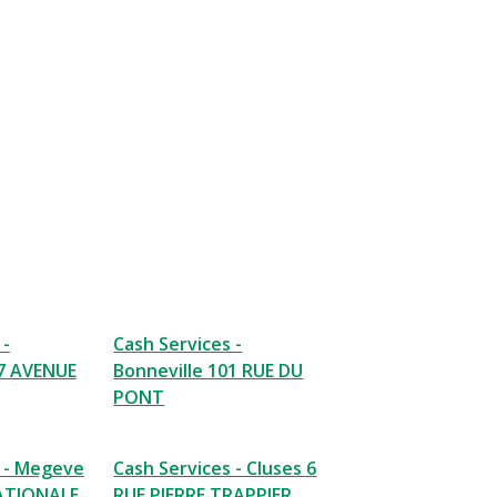
 -
Cash Services -
07 AVENUE
Bonneville 101 RUE DU
PONT
s - Megeve
Cash Services - Cluses 6
ATIONALE
RUE PIERRE TRAPPIER