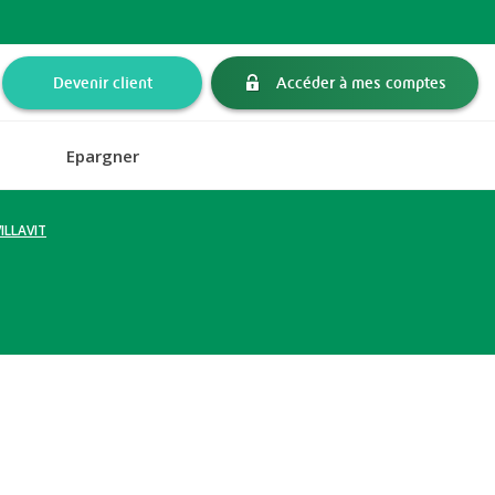
Devenir client
Accéder à mes comptes
Epargner
ILLAVIT