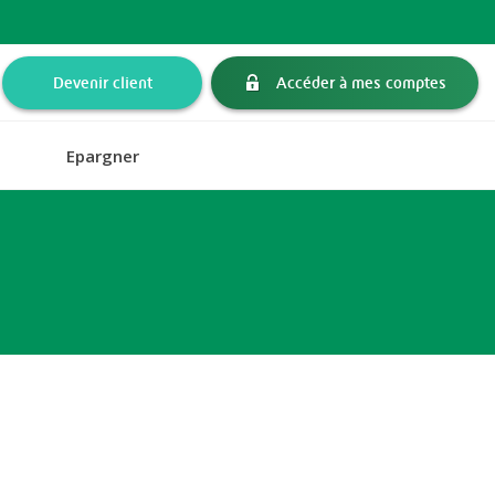
Devenir client
Accéder à mes comptes
Epargner