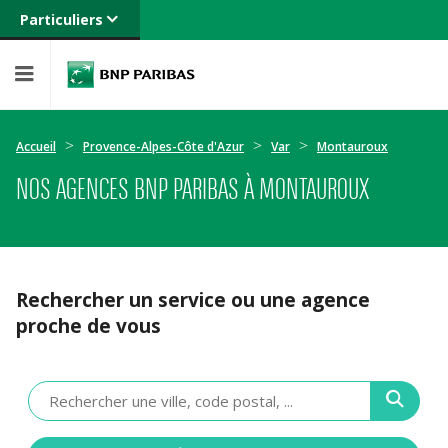
Particuliers
Banque privée
Professionnels
Entreprises
Accueil
Provence-Alpes-Côte d'Azur
Var
Montauroux
NOS AGENCES BNP PARIBAS À MONTAUROUX
Rechercher un service ou une agence
proche de vous
Veuillez
renseigner
une
adresse