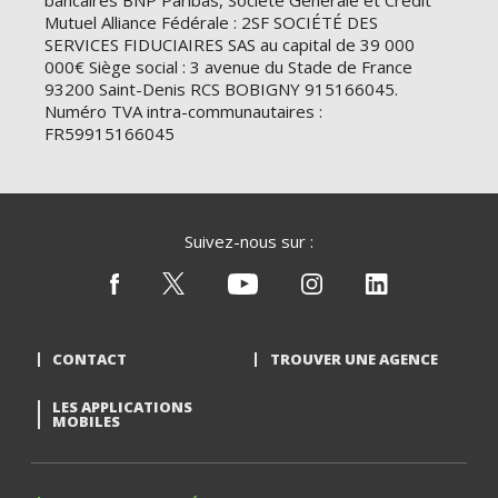
bancaires BNP Paribas, Société Générale et Crédit
Mutuel Alliance Fédérale : 2SF SOCIÉTÉ DES
SERVICES FIDUCIAIRES SAS au capital de 39 000
000€ Siège social : 3 avenue du Stade de France
93200 Saint-Denis RCS BOBIGNY 915166045.
Numéro TVA intra-communautaires :
FR59915166045
Suivez-nous sur :
CONTACT
TROUVER UNE AGENCE
LES APPLICATIONS
MOBILES