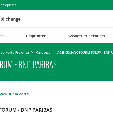
Entreprises
ui change
es
Emprunter
Assurer et sécuriser
-de-Haute-Provence
Manosque
AGENCE MANOSQUE LE FORUM - BNP P
RUM - BNP PARIBAS
ice sur la carte
FORUM - BNP PARIBAS