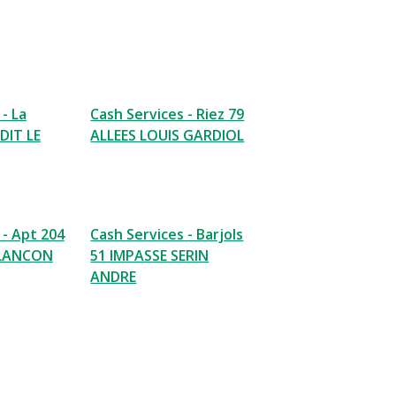
- La
Cash Services - Riez 79
 DIT LE
ALLEES LOUIS GARDIOL
 - Apt 204
Cash Services - Barjols
 LANCON
51 IMPASSE SERIN
ANDRE