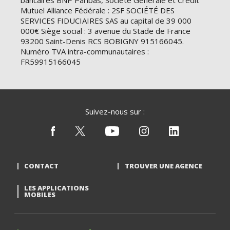
bancaires BNP Paribas, Société Générale et Crédit
Mutuel Alliance Fédérale : 2SF SOCIÉTÉ DES
SERVICES FIDUCIAIRES SAS au capital de 39 000
000€ Siège social : 3 avenue du Stade de France
93200 Saint-Denis RCS BOBIGNY 915166045.
Numéro TVA intra-communautaires :
FR59915166045
Suivez-nous sur :
CONTACT
TROUVER UNE AGENCE
LES APPLICATIONS
MOBILES