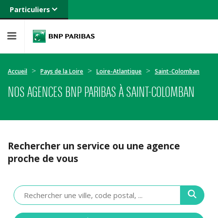
Particuliers
Banque privée
Professionnels
Entreprises
Accueil
Pays de la Loire
Loire-Atlantique
Saint-Colomban
NOS AGENCES BNP PARIBAS À SAINT-COLOMBAN
Rechercher un service ou une agence
proche de vous
Veuillez
renseigner
une
adresse