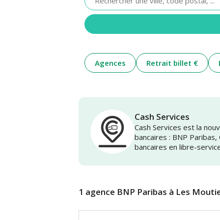
renseigner
une
adresse
Agences
Retrait billet €
Cash Services
Cash Services est la no
bancaires : BNP Paribas,
bancaires en libre-servic
1 agence BNP Paribas à Les Mouti