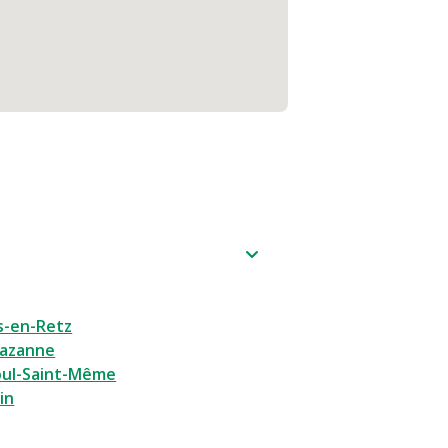
-en-Retz
Pazanne
ul-Saint-Même
in