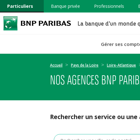
Particuliers
Banque privée
Professionnels
La banque d'un monde q
Gérer ses compt
Accueil
Pays de la Loire
Loire-Atlantique
NOS AGENCES BNP PARIB
Rechercher un service ou une
Veuillez