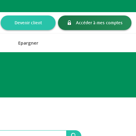
Devenir client
Accéder à mes comptes
Epargner