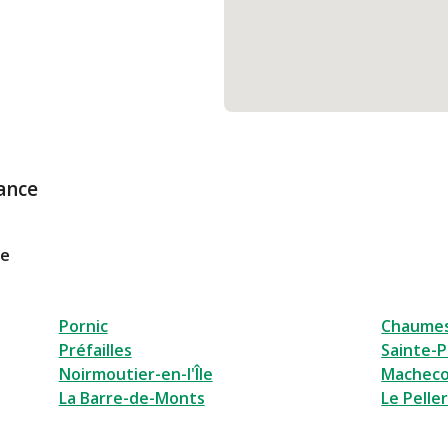
ance
le
Pornic
Chaumes
Préfailles
Sainte-
Noirmoutier-en-l'Île
Macheco
La Barre-de-Monts
Le Peller