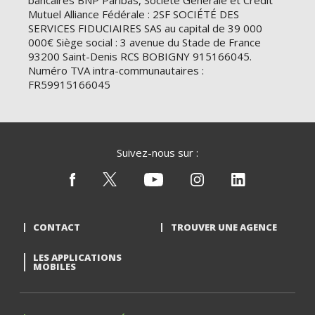
bancaires BNP Paribas, Société Générale et Crédit
Mutuel Alliance Fédérale : 2SF SOCIÉTÉ DES
SERVICES FIDUCIAIRES SAS au capital de 39 000
000€ Siège social : 3 avenue du Stade de France
93200 Saint-Denis RCS BOBIGNY 915166045.
Numéro TVA intra-communautaires :
FR59915166045
Suivez-nous sur :
CONTACT
TROUVER UNE AGENCE
LES APPLICATIONS
MOBILES