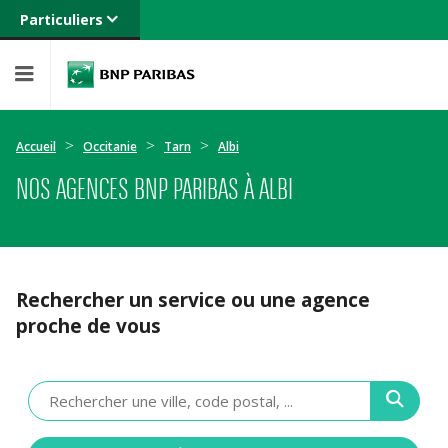
Particuliers
Banque privée
Professionnels
Entreprises
Accueil
Occitanie
Tarn
Albi
NOS AGENCES BNP PARIBAS À ALBI
Rechercher un service ou une agence
proche de vous
Veuillez
renseigner
une
adresse