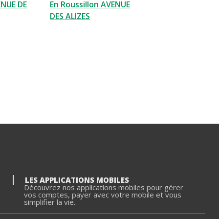
ENUE DE
En Roussillon AVENUE
DES ALIZES
LES APPLICATIONS MOBILES
Découvrez nos applications mobiles pour gérer
vos comptes, payer avec votre mobile et vous
simplifier la vie.