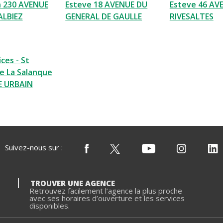
n 230 AVENUE
Esteve 18 AVENUE DU
Esteve 46 AV
ALBIEZ
GENERAL DE GAULLE
RIVESALTES
ces - St
e La Salanque
E URBAIN
Suivez-nous sur :
TROUVER UNE AGENCE
Retrouvez facilement l’agence la plus proche
avec ses horaires d’ouverture et les services
disponibles.