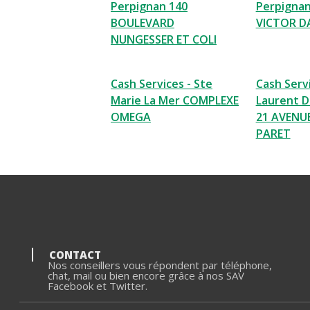
Perpignan 140
Perpigna
BOULEVARD
VICTOR D
NUNGESSER ET COLI
Cash Services - Ste
Cash Servi
Marie La Mer COMPLEXE
Laurent D
OMEGA
21 AVENU
PARET
CONTACT
Nos conseillers vous répondent par téléphone,
chat, mail ou bien encore grâce à nos SAV
Facebook et Twitter.