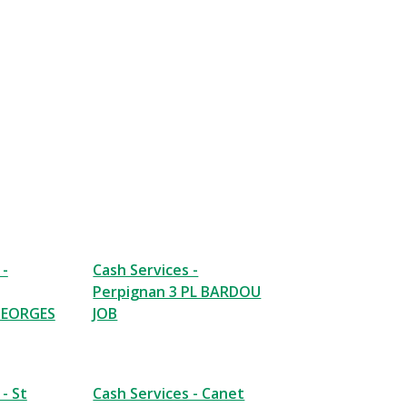
 -
Cash Services -
Perpignan 3 PL BARDOU
GEORGES
JOB
- St
Cash Services - Canet