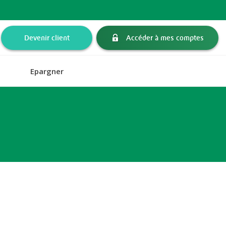
Devenir client
Accéder à mes comptes
Epargner