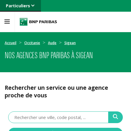
Particuliers
Banque privée
Professionnels
Entreprises
Accueil
Occitanie
Aude
Sigean
NOS AGENCES BNP PARIBAS À SIGEAN
Rechercher un service ou une agence
proche de vous
Veuillez
renseigner
une
adresse