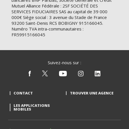
bancaires BNP Paribas, Société Générale et Crédit
Mutuel Alliance Fédérale : 2SF SOCIÉTÉ DES
SERVICES FIDUCIAIRES SAS au capital de 39 000
000€ Siège social : 3 avenue du Stade de France
93200 Saint-Denis RCS BOBIGNY 915166045.
Numéro TVA intra-communautaires :
FR59915166045
Suivez-nous sur :
CONTACT
TROUVER UNE AGENCE
LES APPLICATIONS
MOBILES