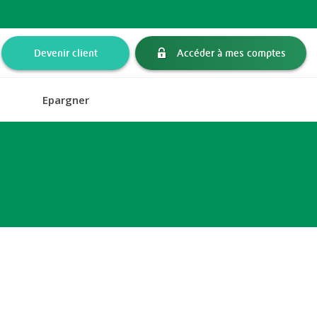
Devenir client
Accéder à mes comptes
Epargner