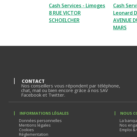
Cash Services - Limoges
Cash Servi
8 RUE VICTOR
Leonard D
SCHOELCHER
AVENUE D
MARS
CONTACT
Nos conseillers vous répondent par téléphone,
chat, mail ou bien encore grâce à nos SAV
Facebook et Twitter.
INFORMATIONS LÉGALES
NOUS C
Données personnelles
La banqu
Mentions légales
Nos enga
Cookies
Emploi & 
Réglementation