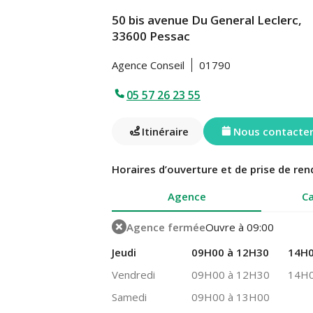
50 bis avenue Du General Leclerc,
33600 Pessac
Agence Conseil
01790
05 57 26 23 55
Itinéraire
Nous contacte
Horaires d’ouverture et de prise de ren
Agence
Ca
Agence fermée
Ouvre à 09:00
Jeudi
09H00 à 12H30
14H0
Vendredi
09H00 à 12H30
14H0
Samedi
09H00 à 13H00