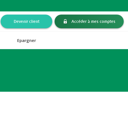
Devenir client
Accéder à mes comptes
Epargner