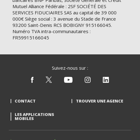
bancaires BNP Paribas, Société Générale et Crédit
Mutuel Alliance Fédérale : 2SF SOCIÉTÉ DES
SERVICES FIDUCIAIRES SAS au capital de 39 000
000€ Siège social : 3 avenue du Stade de France
93200 Saint-Denis RCS BOBIGNY 915166045.
Numéro TVA intra-communautaires :
FR59915166045
Suivez-nous sur :
CONTACT
TROUVER UNE AGENCE
LES APPLICATIONS
MOBILES