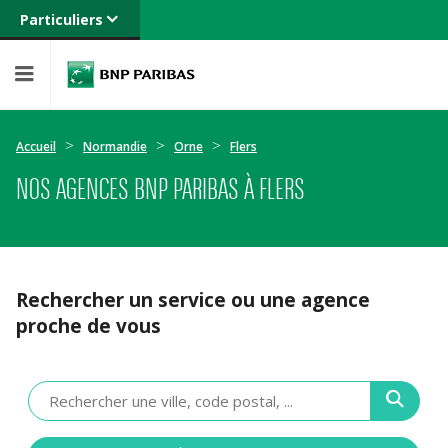
Particuliers
Banque privée
Professionnels
Entreprises
Accueil
Normandie
Orne
Flers
NOS AGENCES BNP PARIBAS À FLERS
Rechercher un service ou une agence
proche de vous
Veuillez
renseigner
une
adresse