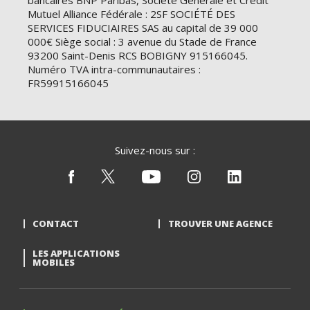
bancaires BNP Paribas, Société Générale et Crédit
Mutuel Alliance Fédérale : 2SF SOCIÉTÉ DES
SERVICES FIDUCIAIRES SAS au capital de 39 000
000€ Siège social : 3 avenue du Stade de France
93200 Saint-Denis RCS BOBIGNY 915166045.
Numéro TVA intra-communautaires :
FR59915166045
Suivez-nous sur :
CONTACT
TROUVER UNE AGENCE
LES APPLICATIONS
MOBILES