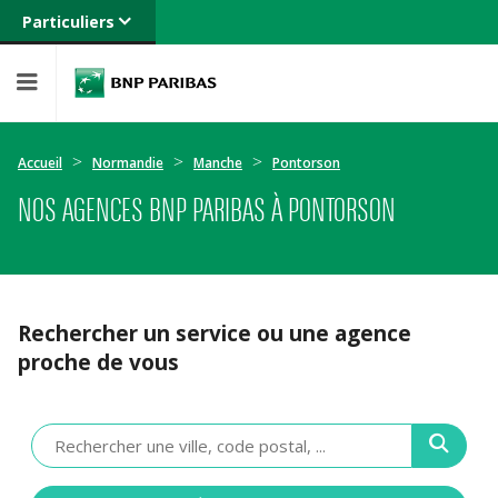
Particuliers
Banque privée
Professionnels
Entreprises
Accueil
Normandie
Manche
Pontorson
NOS AGENCES BNP PARIBAS À PONTORSON
Rechercher un service ou une agence
proche de vous
Veuillez
renseigner
une
adresse