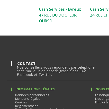
Cash Services - Evreux
Cash Serv
47 RUE DU DOCTEUR
24 RUE C
OURSEL
CONTACT
Nos conseillers vous répondent par téléphone,
chat, mail ou bien encore grâce à nos SAV
Facebook et Twitter.
INFORMATIONS LÉGALES
NOUS C
Données personnelles
La banqu
Mentions légales
Nos enga
Cookies
Emploi & 
Réglementation