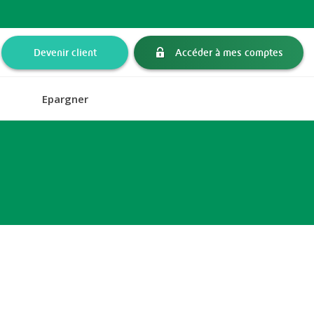
Devenir client
Accéder à mes comptes
Epargner