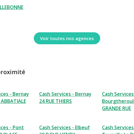
ILLEBONNE
Voir toutes nos agences
proximité
ices - Bernay
Cash Services - Bernay
Cash Services
L ABBATIALE
24 RUE THIERS
Bourgtheroul
GRANDE RUE
ices - Pont
Cash Services - Elbeuf
Cash Services