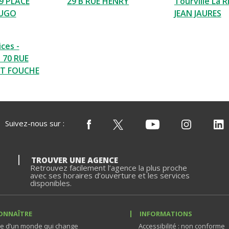
9 PLACE
29 B RUE HENRY
Tourville La R
HUGO
JEAN JAURES
ces -
e 70 RUE
T FOUCHE
Suivez-nous sur :
TROUVER UNE AGENCE
Retrouvez facilement l’agence la plus proche
avec ses horaires d’ouverture et les services
disponibles.
ONNAÎTRE
INFORMATIONS
e d’un monde qui change
Accessibilité : non conforme