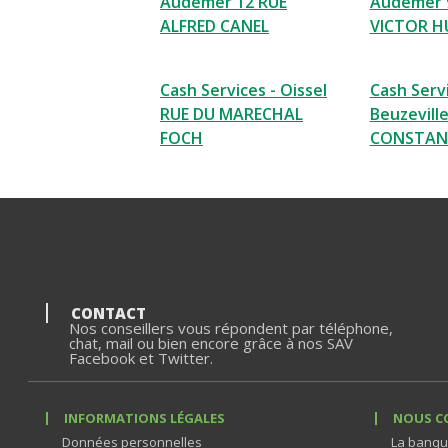
Audemer 12 RUE
Audemer 
ALFRED CANEL
VICTOR 
Cash Services - Oissel
Cash Servi
RUE DU MARECHAL
Beuzevill
FOCH
CONSTAN
CONTACT
Nos conseillers vous répondent par téléphone,
chat, mail ou bien encore grâce à nos SAV
Facebook et Twitter.
INFORMATIONS LÉGALES
NOUS C
Données personnelles
La banqu