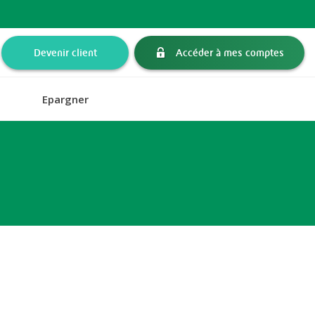
Devenir client
Accéder à mes comptes
Epargner