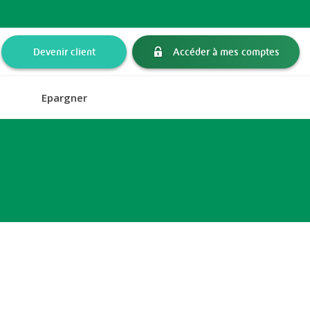
Devenir client
Accéder à mes comptes
Epargner