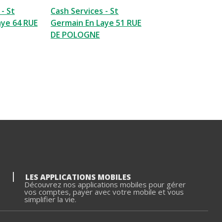
- St
Cash Services - St
aye 64 RUE
Germain En Laye 51 RUE
DE POLOGNE
LES APPLICATIONS MOBILES
Découvrez nos applications mobiles pour gérer
vos comptes, payer avec votre mobile et vous
simplifier la vie.