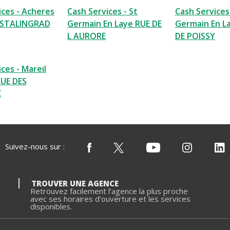
ices - Acheres
Cash Services - St
Cash Services 
 STALINGRAD
Germain En Laye RUE DE
Germain En L
L AURORE
DE POISSY
ces - Mareil
RUE DES
X
Suivez-nous sur :
TROUVER UNE AGENCE
Retrouvez facilement l’agence la plus proche
avec ses horaires d’ouverture et les services
disponibles.