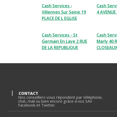
Cash Services -
Cash Serv
Villennes Sur Seine 19
4 AVENUE
PLACE DE L EGLISE
Cash Services - St
Cash Servi
Germain En Laye 2 RUE
Marly 40 
DE LA REPUBLIQUE
CLOSEAU
CONTACT
Nos conseillers vous répondent par téléphone,
chat, mail ou bien encore grâce à nos SAV
Facebook et Twitter.