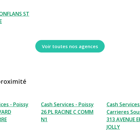
ONFLANS ST
E
Voir toutes nos agences
proximité
ces - Poissy
Cash Services - Poissy
Cash Services
VARD
26 PL RACINE C COMM
Carrieres Sou
RRE
N1
313 AVENUE 
JOLLY