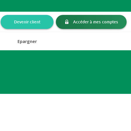
Devenir client
Accéder à mes comptes
Epargner