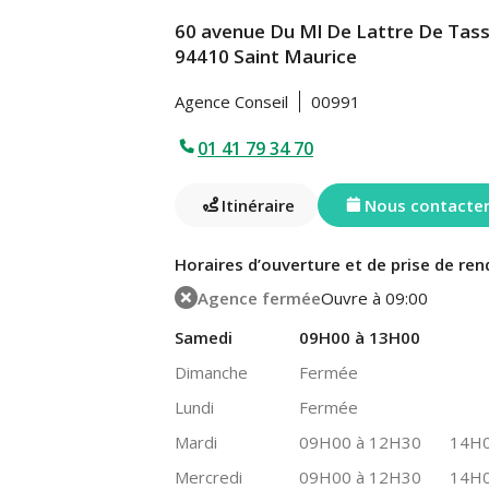
60 avenue Du Ml De Lattre De Tass
94410 Saint Maurice
Agence Conseil
00991
01 41 79 34 70
Itinéraire
Nous contacte
Horaires d’ouverture et de prise de ren
Agence fermée
Ouvre à 09:00
Samedi
09H00 à 13H00
Dimanche
Fermée
Lundi
Fermée
Mardi
09H00 à 12H30
14H0
Mercredi
09H00 à 12H30
14H0