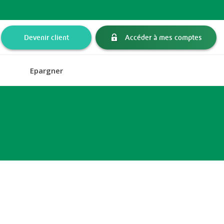
Devenir client
Accéder à mes comptes
Epargner