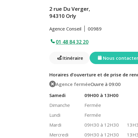
2 rue Du Verger,
94310 Orly
Agence Conseil
00989
01 48 84 32 20
Itinéraire
Nous contacte
Horaires d’ouverture et de prise de ren
Agence fermée
Ouvre à 09:00
Samedi
09H00 à 13H00
Dimanche
Fermée
Lundi
Fermée
Mardi
09H30 à 12H30
13H3
Mercredi
09H30 à 12H30
13H3