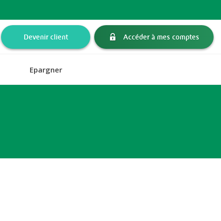
Devenir client
Accéder à mes comptes
Epargner