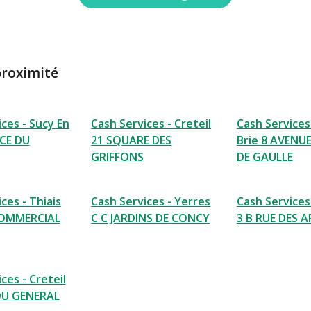
proximité
ces - Sucy En
Cash Services - Creteil
Cash Services
ACE DU
21 SQUARE DES
Brie 8 AVENU
GRIFFONS
DE GAULLE
ces - Thiais
Cash Services - Yerres
Cash Services 
OMMERCIAL
C C JARDINS DE CONCY
3 B RUE DES 
ces - Creteil
DU GENERAL