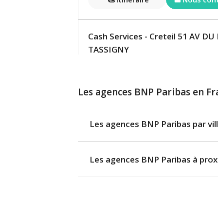
Cash Services - Creteil 51 AV 
TASSIGNY
Cash Services ouvert de 00:00 à 2
51 AV DU MAL DE LATTRE DE TASSIG
Les agences BNP Paribas en Fr
94000 Creteil
En savoir plus
Les agences BNP Paribas par vil
Itinéraire
Les agences BNP Paribas à prox
Cash Services - Alfortville 134
COUTURIER
Cash Services ouvert de 05:00 à 2
134 RUE PAUL VAILLANT COUTURIER