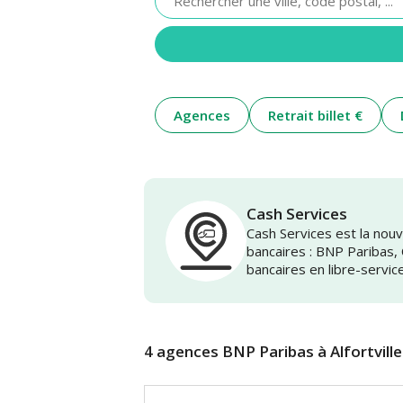
renseigner
une
adresse
Agences
Retrait billet €
Cash Services
Cash Services est la no
bancaires : BNP Paribas,
bancaires en libre-servic
4 agences BNP Paribas à Alfortville