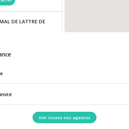
DU MAL DE LATTRE DE
3:59
NY
ance
le
imité
 RUE PAUL VAILLANT
Voir toutes nos agences
3:59