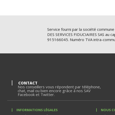
94140 Alfortville
En savoir plus
Itinéraire
Service fourni par la société commune
DES SERVICES FIDUCIAIRES SAS au cap
915166045. Numéro TVA intra-commu
CONTACT
Nos conseillers vous répondent par téléphone,
chat, mail ou bien encore grâce à nos SAV
Facebook et Twitter.
INFORMATIONS LÉGALES
NOUS C