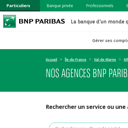
Particuliers
Banque privée
Professionnels
La banque d'un monde q
Gérer ses compt
Accueil
Île-de-France
Val-de-Marne
Al
NOS AGENCES BNP PARIBA
Rechercher un service ou une
Veuillez