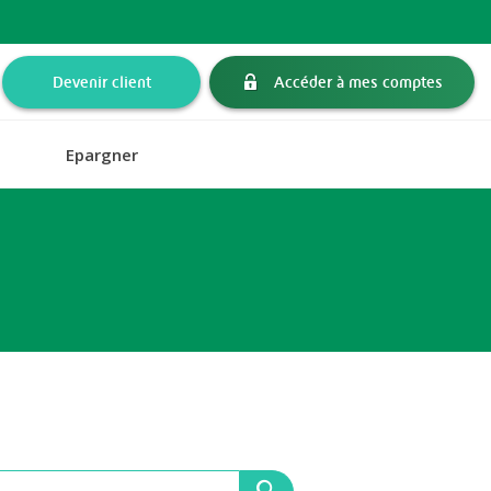
Devenir client
Accéder à mes comptes
Epargner