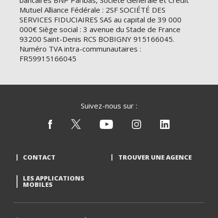
bancaires BNP Paribas, Société Générale et Crédit
Mutuel Alliance Fédérale : 2SF SOCIÉTÉ DES
SERVICES FIDUCIAIRES SAS au capital de 39 000
000€ Siège social : 3 avenue du Stade de France
93200 Saint-Denis RCS BOBIGNY 915166045.
Numéro TVA intra-communautaires :
FR59915166045
Suivez-nous sur :
CONTACT
TROUVER UNE AGENCE
LES APPLICATIONS
MOBILES