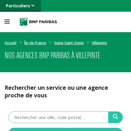
Particuliers
Banque privée
Professionnels
Entreprises
Accueil
Île-de-France
Seine-Saint-Denis
Villepinte
NOS AGENCES BNP PARIBAS À VILLEPINTE
Rechercher un service ou une agence
proche de vous
Veuillez
renseigner
une
adresse