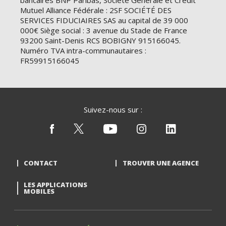
bancaires BNP Paribas, Société Générale et Crédit
Mutuel Alliance Fédérale : 2SF SOCIÉTÉ DES
SERVICES FIDUCIAIRES SAS au capital de 39 000
000€ Siège social : 3 avenue du Stade de France
93200 Saint-Denis RCS BOBIGNY 915166045.
Numéro TVA intra-communautaires :
FR59915166045
Suivez-nous sur :
CONTACT
TROUVER UNE AGENCE
LES APPLICATIONS
MOBILES