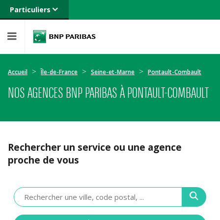
Particuliers
Banque privée
Professionnels
Entreprises
Accueil
Île-de-France
Seine-et-Marne
Pontault-Combault
NOS AGENCES BNP PARIBAS À PONTAULT-COMBAULT
Rechercher un service ou une agence
proche de vous
Veuillez
renseigner
une
adresse