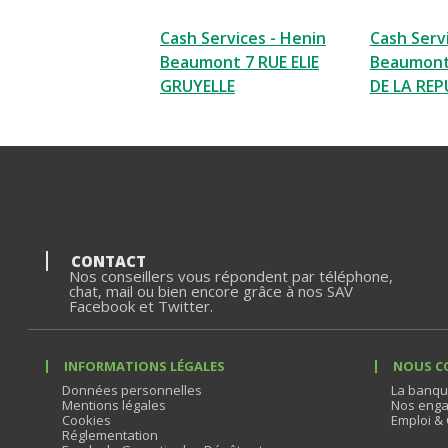
Cash Services - Henin
Cash Serv
Beaumont 7 RUE ELIE
Beaumont
GRUYELLE
DE LA REP
CONTACT
Nos conseillers vous répondent par téléphone,
chat, mail ou bien encore grâce à nos SAV
Facebook et Twitter.
INFORMATIONS LÉGALES
NOUS C
Données personnelles
La banqu
Mentions légales
Nos enga
Cookies
Emploi & 
Réglementation