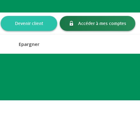
Devenir client
Accéder à mes comptes
Epargner