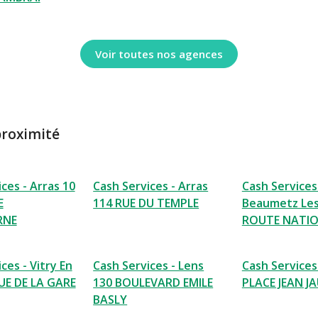
Voir toutes nos agences
proximité
ces - Arras 10
Cash Services - Arras
Cash Services
E
114 RUE DU TEMPLE
Beaumetz Les
RNE
ROUTE NATI
ces - Vitry En
Cash Services - Lens
Cash Services
RUE DE LA GARE
130 BOULEVARD EMILE
PLACE JEAN J
BASLY