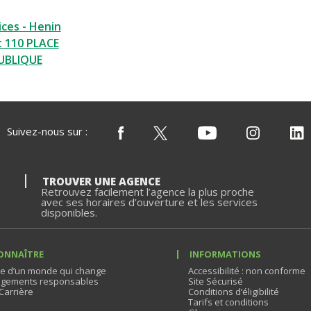
ices - Henin
 110 PLACE
UBLIQUE
Suivez-nous sur :
TROUVER UNE AGENCE
Retrouvez facilement l’agence la plus proche
avec ses horaires d’ouverture et les services
disponibles.
ONNAÎTRE
INFORMATIONS
e d’un monde qui change
Accessibilité : non conforme
gements responsables
Site Sécurisé
Carrière
Conditions d’éligibilité
Tarifs et conditions