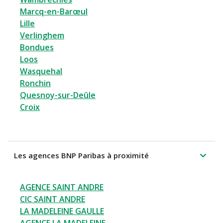
Marcq-en-Barœul
Lille
Verlinghem
Bondues
Loos
Wasquehal
Ronchin
Quesnoy-sur-Deûle
Croix
Les agences BNP Paribas à proximité
AGENCE SAINT ANDRE
CIC SAINT ANDRE
LA MADELEINE GAULLE