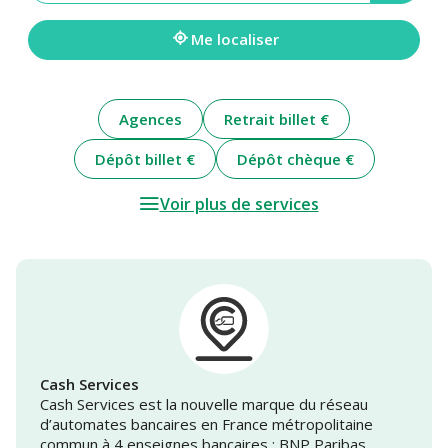
une
adresse
Me localiser
Agences
Retrait billet €
Dépôt billet €
Dépôt chèque €
Voir plus de services
Cash Services
Cash Services est la nouvelle marque du réseau
d’automates bancaires en France métropolitaine
commun à 4 enseignes bancaires : BNP Paribas,