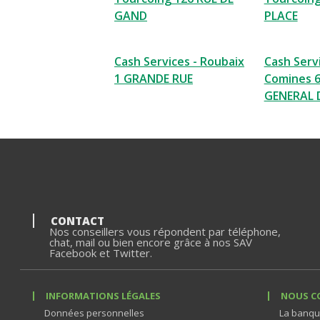
GAND
PLACE
Cash Services - Roubaix
Cash Servi
1 GRANDE RUE
Comines 6
GENERAL 
CONTACT
Nos conseillers vous répondent par téléphone,
chat, mail ou bien encore grâce à nos SAV
Facebook et Twitter.
INFORMATIONS LÉGALES
NOUS C
Données personnelles
La banqu