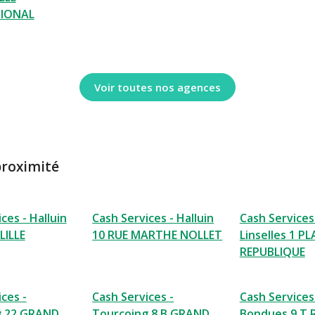
IONAL
Voir toutes nos agences
proximité
ces - Halluin
Cash Services - Halluin
Cash Services
LILLE
10 RUE MARTHE NOLLET
Linselles 1 PL
REPUBLIQUE
ces -
Cash Services -
Cash Services
g 22 GRAND
Tourcoing 8 B GRAND
Bondues 9 T 