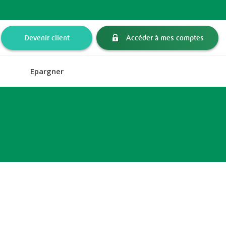
Devenir client
Accéder à mes comptes
Epargner