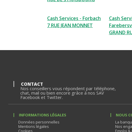
Cash Services - Forbach
Cash Servi
7 RUE JEAN MONNET
Farebersvi
GRAND R
CONTACT
Nos conseillers vous répondent par téléphone,
chat, mail ou bien encore grâce à nos SAV
Facebook et Twitter.
INFORMATIONS LÉGALES
NOUS C
Données personnelles
La banqu
Mentions légales
Nos enga
Cookies
Emploi & 