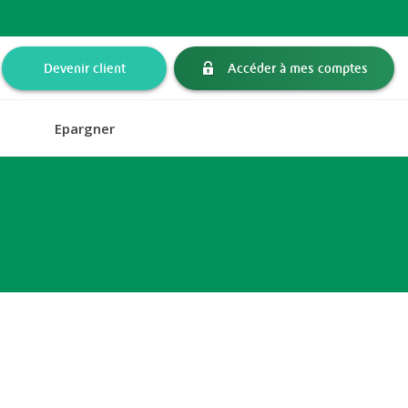
Devenir client
Accéder à mes comptes
Epargner