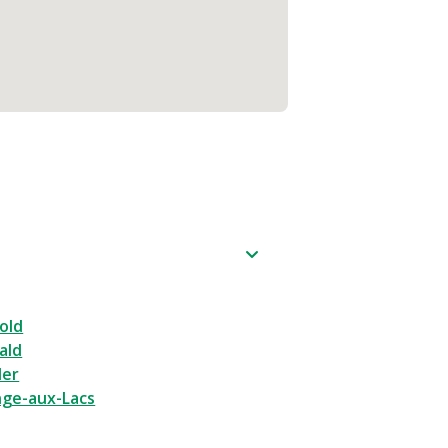
old
ald
ler
nge-aux-Lacs