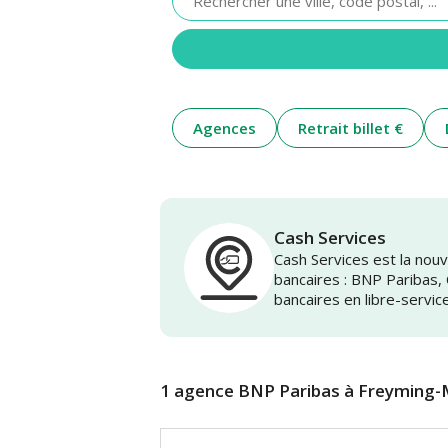
renseigner
une
adresse
Agences
Retrait billet €
Cash Services
Cash Services est la no
bancaires : BNP Paribas,
bancaires en libre-servic
1 agence BNP Paribas à Freyming-