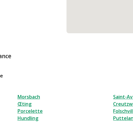
ance
le
Morsbach
Saint-Av
Œting
Creutzw
Porcelette
Folschvil
Hundling
Puttela