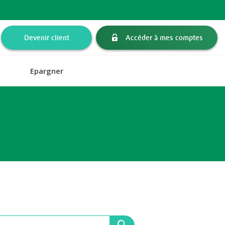
Devenir client
Accéder à mes comptes
Epargner