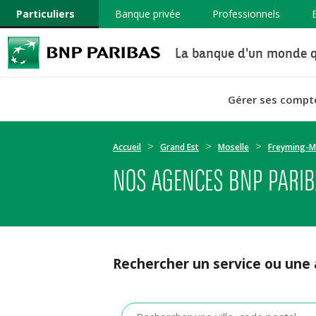
Particuliers
Banque privée
Professionnels
La banque d'un monde q
Gérer ses compt
Accueil
Grand Est
Moselle
Freyming-M
NOS AGENCES BNP PARI
Rechercher un service ou une
Veuillez