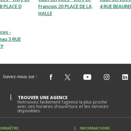
38 PLACE D
Francois 20 PLACE DE LA
4 RUE BEAURE
HALLE
ces -
eau 3 RUE
RY
Suivez-nous sur :
TROUVER UNE AGENCE
Retrouvez facilement l’agence la plus proche
avec ses horaires d’ouverture et les services
disponibles.
ONNAÎTRE
INFORMATIONS