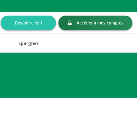
Devenir client
Accéder à mes comptes
Epargner