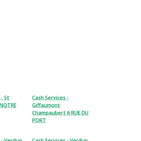
- St
Cash Services -
E NOTRE
Giffaumont
Champaubert 6 RUE DU
PORT
 - Verdun
Cash Services - Verdun