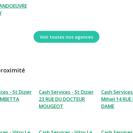
VANDOEUVRE
Y
Voir toutes nos agences
proximité
ces - St Dizier
Cash Services - St Dizier
Cash Services 
AMBETTA
23 RUE DU DOCTEUR
Mihiel 14 RU
MOUGEOT
DAME
ces - Vitry Le
Cash Services - Vitry Le
Cash Services