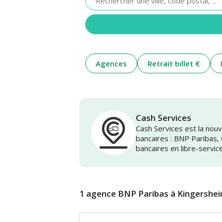
renseigner
une
adresse
Agences
Retrait billet €
Cash Services
Cash Services est la no
bancaires : BNP Paribas,
bancaires en libre-servic
1 agence BNP Paribas à Kingershe