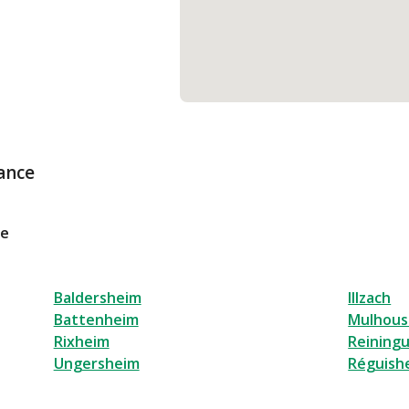
ance
le
Baldersheim
Illzach
Battenheim
Mulhous
Rixheim
Reining
Ungersheim
Réguish