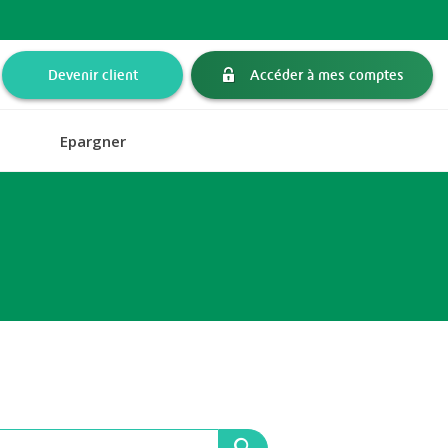
Devenir client
Accéder à mes comptes
Epargner