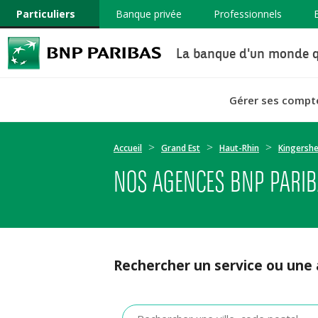
Particuliers
Banque privée
Professionnels
La banque d'un monde q
Gérer ses compt
Accueil
Grand Est
Haut-Rhin
Kingersh
NOS AGENCES BNP PARIB
Rechercher un service ou une
Veuillez