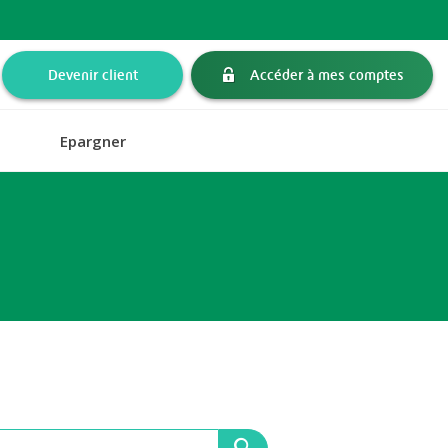
Devenir client
Accéder à mes comptes
Epargner