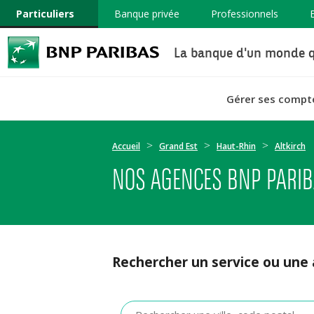
Particuliers
Banque privée
Professionnels
La banque d'un monde q
Gérer ses compt
Accueil
Grand Est
Haut-Rhin
Altkirch
NOS AGENCES BNP PARIB
Rechercher un service ou une
Veuillez