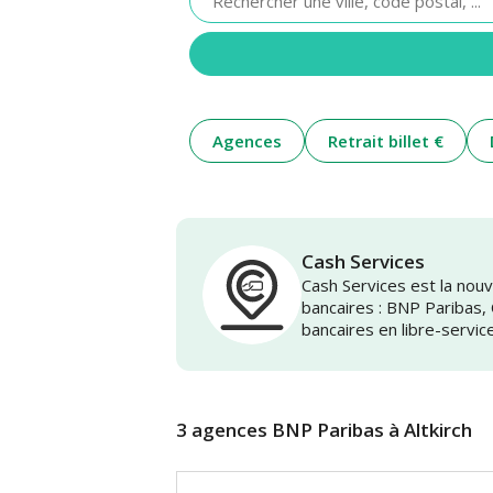
renseigner
une
adresse
Agences
Retrait billet €
Cash Services
Cash Services est la no
bancaires : BNP Paribas,
bancaires en libre-servic
3 agences BNP Paribas à Altkirch