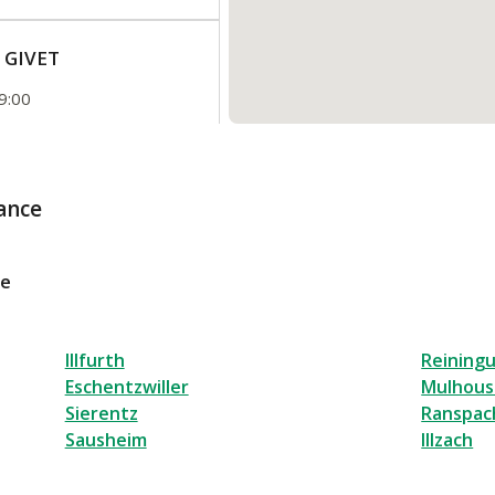
E GIVET
9:00
ance
le
Illfurth
Reining
Eschentzwiller
Mulhous
Sierentz
Ranspac
Sausheim
Illzach