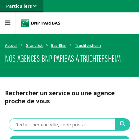
Particuliers
Banque privée
Professionnels
Entreprises
Accueil
Grand Est
Bas-Rhin
Truchtersheim
NOS AGENCES BNP PARIBAS À TRUCHTERSHEIM
Rechercher un service ou une agence
proche de vous
Veuillez
renseigner
une
adresse