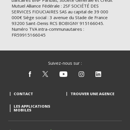
bancaires BNP Paribas, Société Générale et Crédit
Mutuel Alliance Fédérale : 2SF SOCIÉTÉ DES
SERVICES FIDUCIAIRES SAS au capital de 39 000
000€ Siège social : 3 avenue du Stade de France
93200 Saint-Denis RCS BOBIGNY 915166045.
Numéro TVA intra-communautaires :
FR59915166045
Suivez-nous sur :
CONTACT
TROUVER UNE AGENCE
LES APPLICATIONS
MOBILES