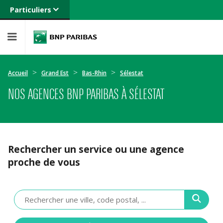
Particuliers
Banque privée
Professionnels
Entreprises
Accueil
Grand Est
Bas-Rhin
Sélestat
NOS AGENCES BNP PARIBAS À SÉLESTAT
Rechercher un service ou une agence
proche de vous
Veuillez
renseigner
une
adresse