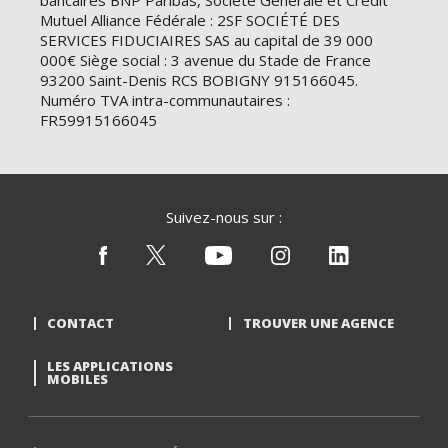
bancaires BNP Paribas, Société Générale et Crédit
Mutuel Alliance Fédérale : 2SF SOCIÉTÉ DES
SERVICES FIDUCIAIRES SAS au capital de 39 000
000€ Siège social : 3 avenue du Stade de France
93200 Saint-Denis RCS BOBIGNY 915166045.
Numéro TVA intra-communautaires :
FR59915166045
Suivez-nous sur :
CONTACT
TROUVER UNE AGENCE
LES APPLICATIONS
MOBILES