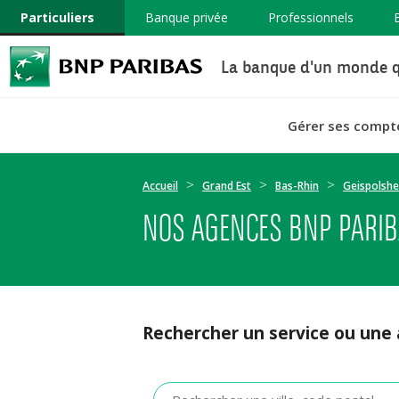
Particuliers
Banque privée
Professionnels
La banque d'un monde q
Gérer ses compt
Accueil
Grand Est
Bas-Rhin
Geispolsh
NOS AGENCES BNP PARIB
Rechercher un service ou une
Veuillez