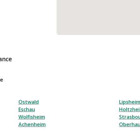
ance
le
Ostwald
Lipshei
Eschau
Holtzhe
Wolfisheim
Strasbo
Achenheim
Oberha