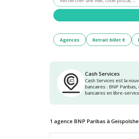
renseigner
une
adresse
Agences
Retrait billet €
Cash Services
Cash Services est la no
bancaires : BNP Paribas,
bancaires en libre-servic
1 agence BNP Paribas à Geispolsh