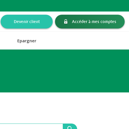
Devenir client
Accéder à mes comptes
Epargner