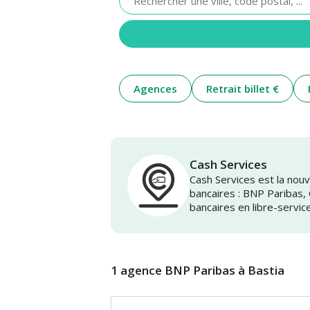
renseigner
une
adresse
Agences
Retrait billet €
Cash Services
Cash Services est la no
bancaires : BNP Paribas,
bancaires en libre-servic
1 agence BNP Paribas à Bastia