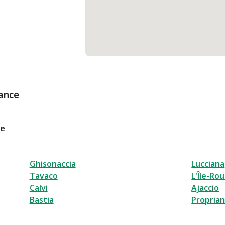
ance
le
Ghisonaccia
Lucciana
Tavaco
L'Île-Ro
Calvi
Ajaccio
Bastia
Propria