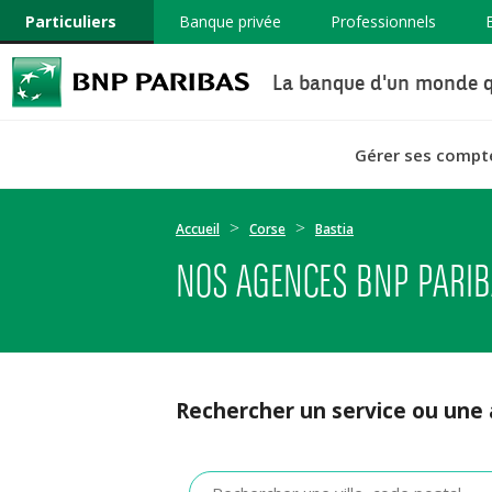
Particuliers
Banque privée
Professionnels
La banque d'un monde q
Gérer ses compt
Accueil
Corse
Bastia
NOS AGENCES BNP PARIB
Rechercher un service ou une
Veuillez