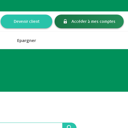
Devenir client
Accéder à mes comptes
Epargner