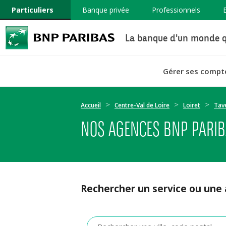
Particuliers
Banque privée
Professionnels
La banque d'un monde q
Gérer ses compt
Accueil
Centre-Val de Loire
Loiret
Tav
NOS AGENCES BNP PARIB
Rechercher un service ou une
Veuillez