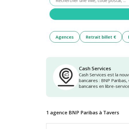
renseigner
une
adresse
Agences
Retrait billet €
Cash Services
Cash Services est la no
bancaires : BNP Paribas,
bancaires en libre-servic
1 agence BNP Paribas à Tavers