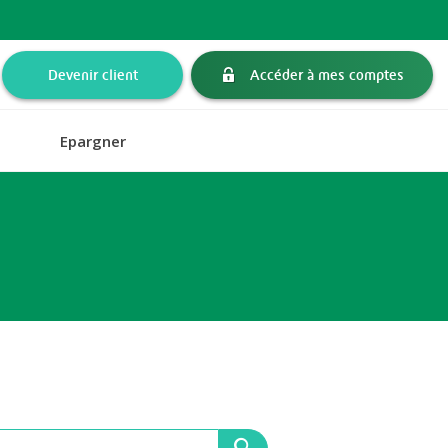
Devenir client
Accéder à mes comptes
Epargner