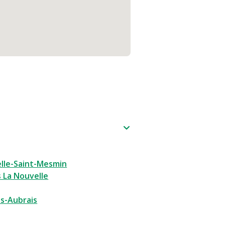
lle-Saint-Mesmin
 La Nouvelle
es-Aubrais