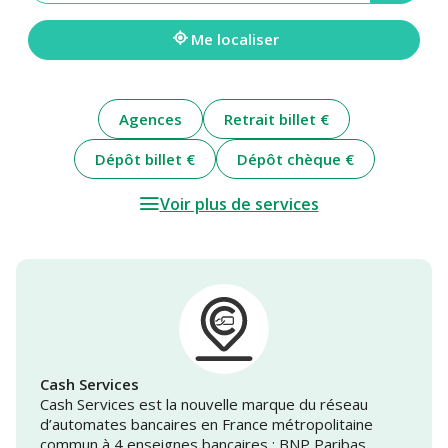
une
adresse
Me localiser
Agences
Retrait billet €
Dépôt billet €
Dépôt chèque €
Voir plus de services
Cash Services
Cash Services est la nouvelle marque du réseau
d’automates bancaires en France métropolitaine
commun à 4 enseignes bancaires : BNP Paribas,