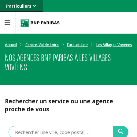
Particuliers
Banque privée
Professionnels
Entreprises
Accueil
Centre-Val de Loire
Eure-et-Loir
Les Villages Vovéens
NOS AGENCES BNP PARIBAS À LES VILLAGES
VOVÉENS
Rechercher un service ou une agence
proche de vous
Veuillez
renseigner